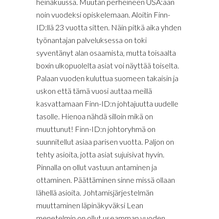
heinäkuussa. Muutan perheineen USA:aan
noin vuodeksi opiskelemaan. Aloitin Finn-
ID:llä 23 vuotta sitten. Näin pitkä aika yhden
työnantajan palveluksessa on toki
syventänyt alan osaamista, mutta toisaalta
boxin ulkopuolelta asiat voi näyttää toiselta.
Palaan vuoden kuluttua suomeen takaisin ja
uskon että tämä vuosi auttaa meillä
kasvattamaan Finn-ID:n johtajuutta uudelle
tasolle. Hienoa nähdä silloin mikä on
muuttunut! Finn-ID:n johtoryhmä on
suunnitellut asiaa parisen vuotta. Paljon on
tehty asioita, jotta asiat sujuisivat hyvin.
Pinnalla on ollut vastuun antaminen ja
ottaminen. Päättäminen sinne missä ollaan
lähellä asioita. Johtamisjärjestelmän
muuttaminen läpinäkyväksi Lean
menetelmin on ollut useamman vuoden