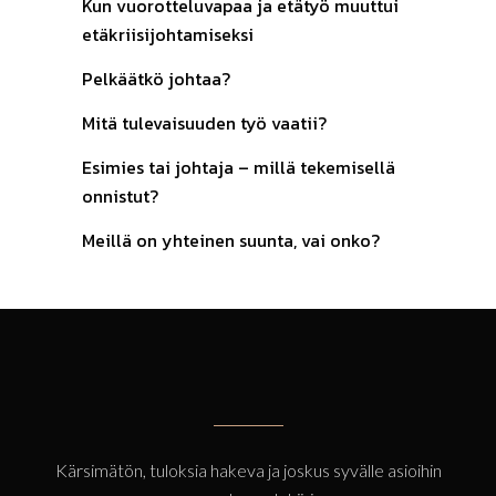
Kun vuorotteluvapaa ja etätyö muuttui
etäkriisijohtamiseksi
Pelkäätkö johtaa?
Mitä tulevaisuuden työ vaatii?
Esimies tai johtaja – millä tekemisellä
onnistut?
Meillä on yhteinen suunta, vai onko?
Kärsimätön, tuloksia hakeva ja joskus syvälle asioihin