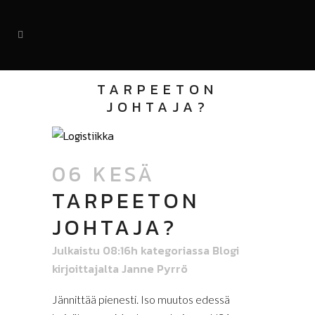
TARPEETON
JOHTAJA?
06 KESÄ
TARPEETON
JOHTAJA?
Julkaistu 08:16h
kategoriassa
Blogi
kirjoittajalta
Janne Pyrrö
Jännittää pienesti. Iso muutos edessä