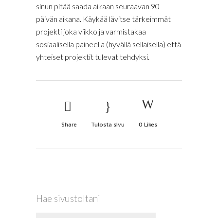
sinun pitää saada aikaan seuraavan 90
päivän aikana. Käykää lävitse tärkeimmät
projekti joka viikko ja varmistakaa
sosiaalisella paineella (hyvällä sellaisella) että
yhteiset projektit tulevat tehdyksi.
Share
Tulosta sivu
0
Likes
Hae sivustoltani