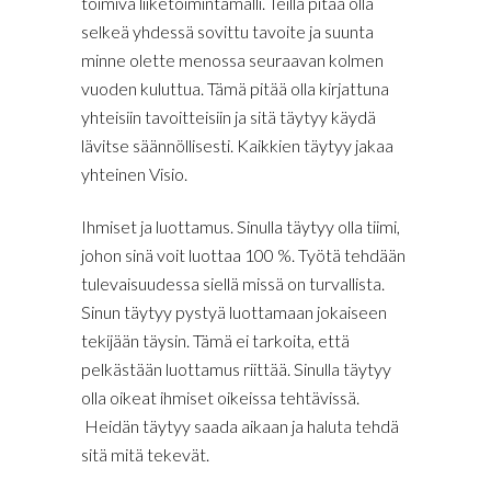
toimiva liiketoimintamalli. Teillä pitää olla
selkeä yhdessä sovittu tavoite ja suunta
minne olette menossa seuraavan kolmen
vuoden kuluttua. Tämä pitää olla kirjattuna
yhteisiin tavoitteisiin ja sitä täytyy käydä
lävitse säännöllisesti. Kaikkien täytyy jakaa
yhteinen Visio.
Ihmiset ja luottamus. Sinulla täytyy olla tiimi,
johon sinä voit luottaa 100 %. Työtä tehdään
tulevaisuudessa siellä missä on turvallista.
Sinun täytyy pystyä luottamaan jokaiseen
tekijään täysin. Tämä ei tarkoita, että
pelkästään luottamus riittää. Sinulla täytyy
olla oikeat ihmiset oikeissa tehtävissä.
Heidän täytyy saada aikaan ja haluta tehdä
sitä mitä tekevät.