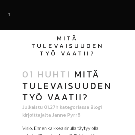
MITÄ
TULEVAISUUDEN
TYÖ VAATII?
01 HUHTI
MITÄ
TULEVAISUUDEN
TYÖ VAATII?
Julkaistu 01:27h
kategoriassa
Blogi
kirjoittajalta
Janne Pyrrö
Visio. Ennen kaikkea sinulla täytyy olla