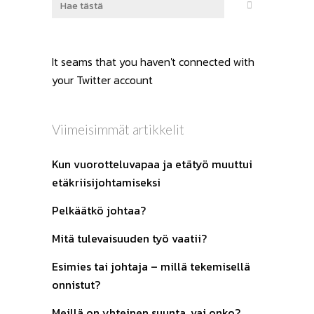
It seams that you haven't connected with
your Twitter account
Viimeisimmät artikkelit
Kun vuorotteluvapaa ja etätyö muuttui
etäkriisijohtamiseksi
Pelkäätkö johtaa?
Mitä tulevaisuuden työ vaatii?
Esimies tai johtaja – millä tekemisellä
onnistut?
Meillä on yhteinen suunta, vai onko?