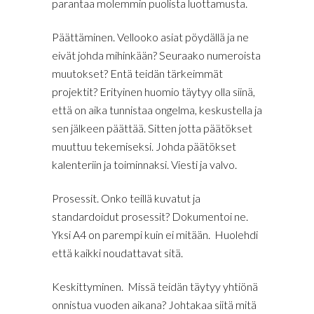
parantaa molemmin puolista luottamusta.
Päättäminen. Vellooko asiat pöydällä ja ne
eivät johda mihinkään? Seuraako numeroista
muutokset? Entä teidän tärkeimmät
projektit? Erityinen huomio täytyy olla siinä,
että on aika tunnistaa ongelma, keskustella ja
sen jälkeen päättää. Sitten jotta päätökset
muuttuu tekemiseksi. Johda päätökset
kalenteriin ja toiminnaksi. Viesti ja valvo.
Prosessit. Onko teillä kuvatut ja
standardoidut prosessit? Dokumentoi ne.
Yksi A4 on parempi kuin ei mitään. Huolehdi
että kaikki noudattavat sitä.
Keskittyminen. Missä teidän täytyy yhtiönä
onnistua vuoden aikana? Johtakaa siitä mitä