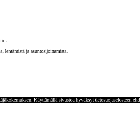
iri.
a, lentämistä ja asuntosijoittamista.
yttäjäkokemuksen. Käyttämällä sivustoa hyväksyt tietosuojaselosteen ehd