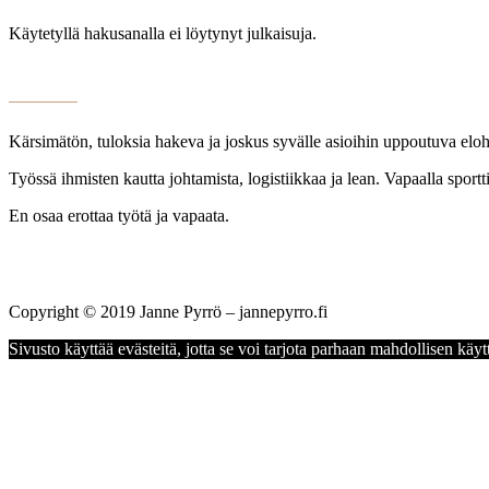
Käytetyllä hakusanalla ei löytynyt julkaisuja.
Kärsimätön, tuloksia hakeva ja joskus syvälle asioihin uppoutuva elohi
Työssä ihmisten kautta johtamista, logistiikkaa ja lean. Vapaalla sportti
En osaa erottaa työtä ja vapaata.
Copyright © 2019 Janne Pyrrö – jannepyrro.fi
Sivusto käyttää evästeitä, jotta se voi tarjota parhaan mahdollisen kä