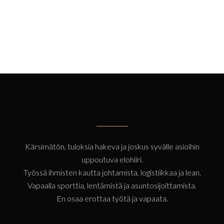
Johda ja viesti videoilla from Janne
Pyrrö on Vimeo....
16 huhtikuu, 2019
Kärsimätön, tuloksia hakeva ja joskus syvälle asioihin
uppoutuva elohiiri.
Työssä ihmisten kautta johtamista, logistiikkaa ja lean.
Vapaalla sporttia, lentämistä ja asuntosijoittamista.
En osaa erottaa työtä ja vapaata.