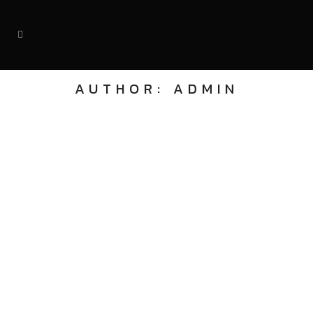
AUTHOR: ADMIN
VLOG: 100% Vastuu
100% vastuu from Janne Pyrrö on
Vimeo....
23 huhtikuu, 2019
BLOG: Janne Pyrrö –
esimerkkiartikkeli